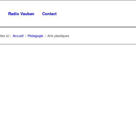
n
Radio Vauban
Contact
tes ici :
Accueil
/
Pédagogie
/
Arts plastiques