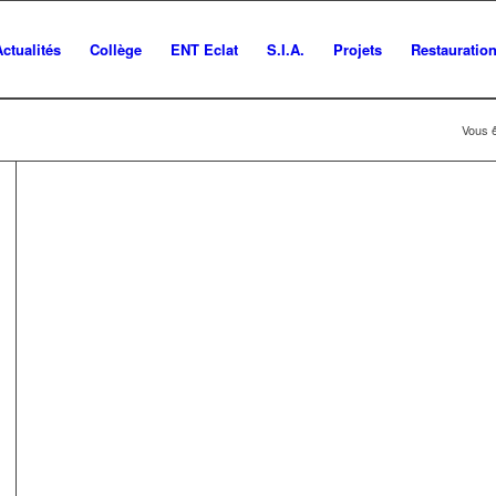
Actualités
Collège
ENT Eclat
S.I.A.
Projets
Restauratio
Vous ê