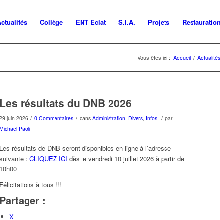
Actualités
Collège
ENT Eclat
S.I.A.
Projets
Restauratio
Vous êtes ici :
Accueil
/
Actualité
Les résultats du DNB 2026
/
/
/
29 juin 2026
0 Commentaires
dans
Administration
,
Divers
,
Infos
par
Michael Paoli
Les résultats de DNB seront disponibles en ligne à l’adresse
suivante :
CLIQUEZ
ICI
dès le vendredi 10 juillet 2026 à partir de
10h00
Félicitations à tous !!!
Partager :
X