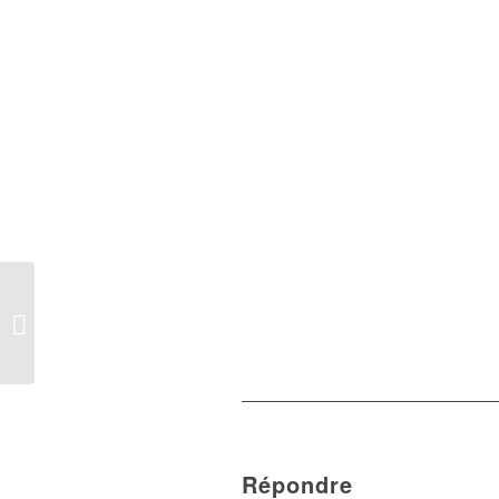
Cérémonie de
Graduation des élèves
de 3ème SIA
Répondre