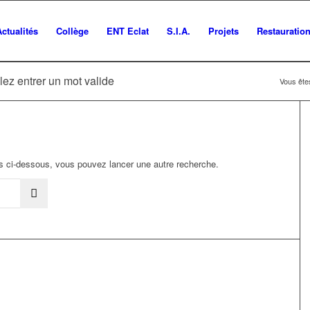
Actualités
Collège
ENT Eclat
S.I.A.
Projets
Restauratio
lez entrer un mot valide
Vous êtes
ats ci-dessous, vous pouvez lancer une autre recherche.