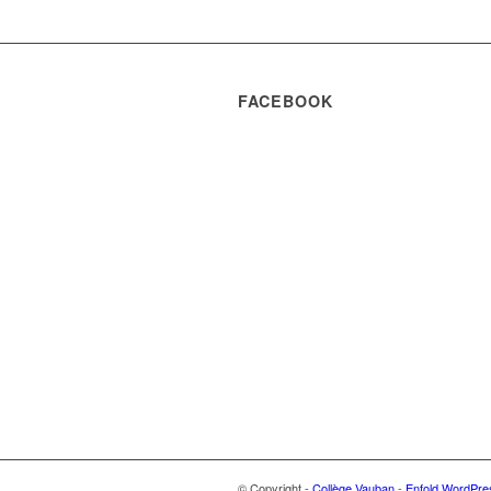
FACEBOOK
© Copyright -
Collège Vauban
-
Enfold WordPre