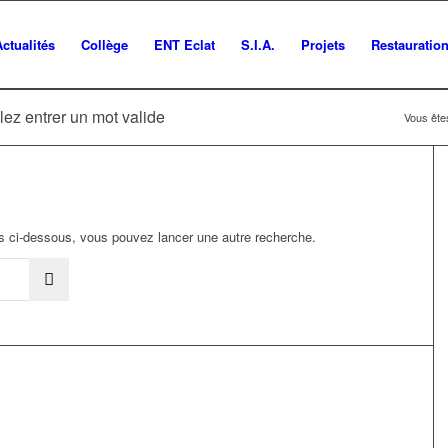
Actualités
Collège
ENT Eclat
S.I.A.
Projets
Restauratio
lez entrer un mot valide
Vous êtes
ats ci-dessous, vous pouvez lancer une autre recherche.