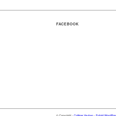
FACEBOOK
© Copyright -
Collège Vauban
-
Enfold WordPre