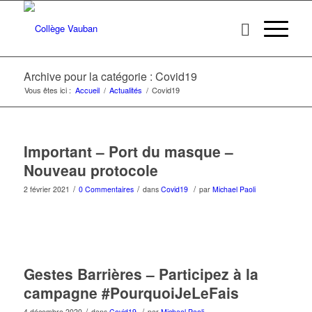
Archive pour la catégorie : Covid19
Vous êtes ici :
Accueil
/
Actualités
/
Covid19
Important – Port du masque –
Nouveau protocole
/
/
/
2 février 2021
0 Commentaires
dans
Covid19
par
Michael Paoli
Gestes Barrières – Participez à la
campagne #PourquoiJeLeFais
/
/
4 décembre 2020
dans
Covid19
par
Michael Paoli