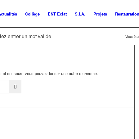
Actualités
Collège
ENT Eclat
S.I.A.
Projets
Restauratio
lez entrer un mot valide
Vous êtes
ats ci-dessous, vous pouvez lancer une autre recherche.