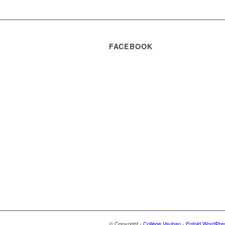
FACEBOOK
© Copyright -
Collège Vauban
-
Enfold WordPre